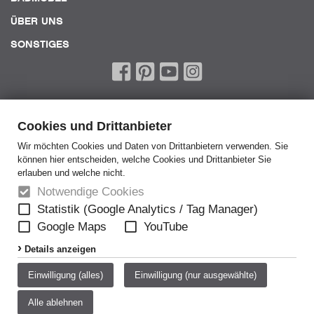
ÜBER UNS
SONSTIGES
Cookies und Drittanbieter
Wir möchten Cookies und Daten von Drittanbietern verwenden. Sie
können hier entscheiden, welche Cookies und Drittanbieter Sie
Home
erlauben und welche nicht.
AGB
Notwendige Cookies
AEB
Statistik (Google Analytics / Tag Manager)
Google Maps
YouTube
Datenschutz
Details anzeigen
Disclaimer
Impressum
Einwilligung (alles)
Einwilligung (nur ausgewählte)
Meldestelle
Alle ablehnen