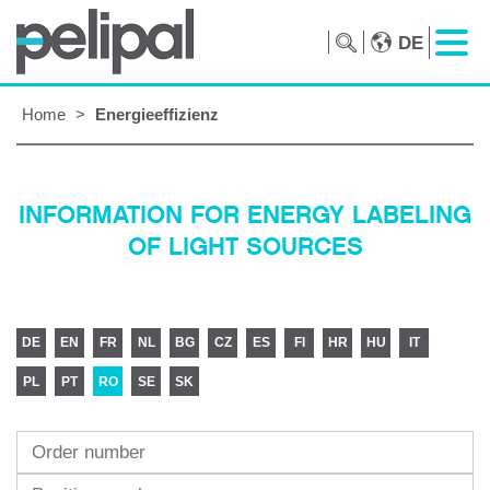
DE
Home
>
Energieeffizienz
INFORMATION FOR ENERGY LABELING
OF LIGHT SOURCES
DE
EN
FR
NL
BG
CZ
ES
FI
HR
HU
IT
PL
PT
RO
SE
SK