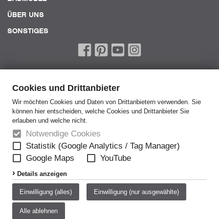
ÜBER UNS
SONSTIGES
Cookies und Drittanbieter
Wir möchten Cookies und Daten von Drittanbietern verwenden. Sie
können hier entscheiden, welche Cookies und Drittanbieter Sie
Home
erlauben und welche nicht.
AGB
Notwendige Cookies
AEB
Statistik (Google Analytics / Tag Manager)
Google Maps
YouTube
Datenschutz
Details anzeigen
Disclaimer
Impressum
Einwilligung (alles)
Einwilligung (nur ausgewählte)
Meldestelle
Alle ablehnen