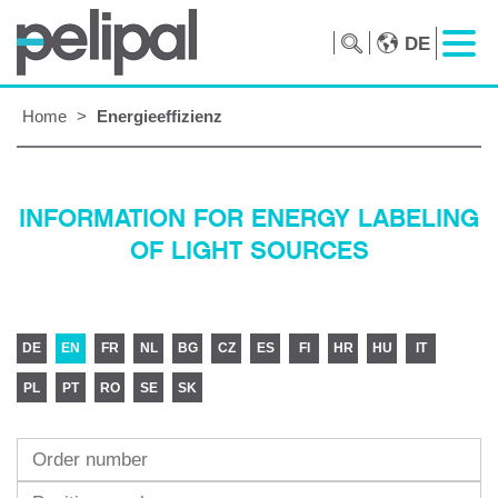
DE
Home
>
Energieeffizienz
INFORMATION FOR ENERGY LABELING
OF LIGHT SOURCES
DE
EN
FR
NL
BG
CZ
ES
FI
HR
HU
IT
PL
PT
RO
SE
SK