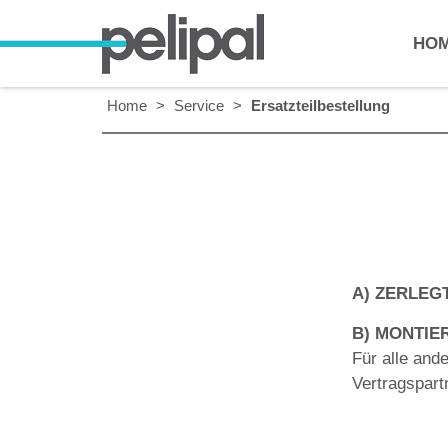
HO
Home
>
Service
>
Ersatzteilbestellung
A)
ZERLEGT
B)
MONTIER
Für alle and
Vertragspart