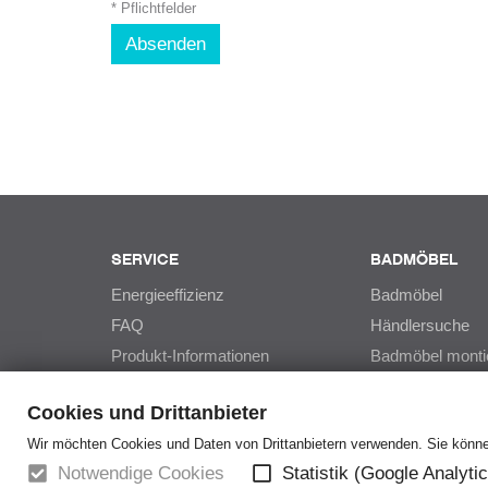
* Pflichtfelder
Absenden
SERVICE
BADMÖBEL
Energieeffizienz
Badmöbel
FAQ
Händlersuche
Produkt-Informationen
Badmöbel monti
Downloads
PCON
Cookies und Drittanbieter
Videos
Leonardo
Wir möchten Cookies und Daten von Drittanbietern verwenden. Sie können
Auftragsstatusabfrage
Quickset
Notwendige Cookies
Statistik (Google Analyti