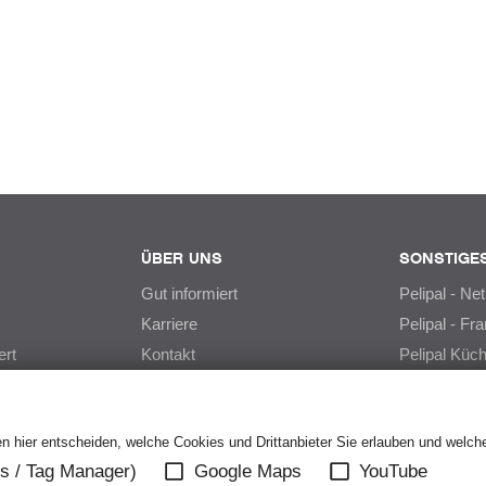
ÜBER UNS
SONSTIGE
Gut informiert
Pelipal - Ne
Karriere
Pelipal - Fr
ert
Kontakt
Pelipal Küc
 hier entscheiden, welche Cookies und Drittanbieter Sie erlauben und welche
cs / Tag Manager)
Google Maps
YouTube