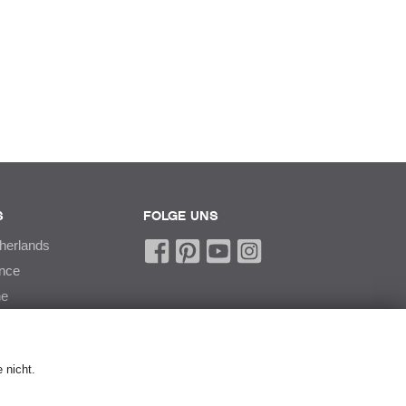
S
FOLGE UNS
therlands
ance
he
 nicht.