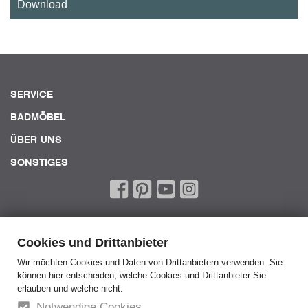
Download
SERVICE
BADMÖBEL
ÜBER UNS
SONSTIGES
Cookies und Drittanbieter
Wir möchten Cookies und Daten von Drittanbietern verwenden. Sie
können hier entscheiden, welche Cookies und Drittanbieter Sie
Home
erlauben und welche nicht.
AGB
Notwendige Cookies