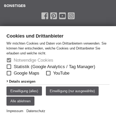
SONSTIGES
Cookies und Drittanbieter
Wir möchten Cookies und Daten von Drittanbietern verwenden. Sie
können hier entscheiden, welche Cookies und Drittanbieter Sie
Home
erlauben und welche nicht.
AGB
Notwendige Cookies
AEB
Statistik (Google Analytics / Tag Manager)
Google Maps
YouTube
Datenschutz
Details anzeigen
Disclaimer
Impressum
Einwilligung (alles)
Einwilligung (nur ausgewählte)
Meldestelle
Alle ablehnen
Cookie-Einstellungen
Produkt-Merkliste
Impressum
Datenschutz
0