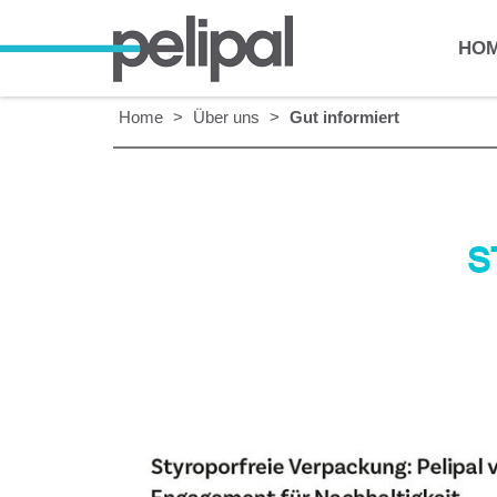
HO
Home
>
Über uns
>
Gut informiert
S