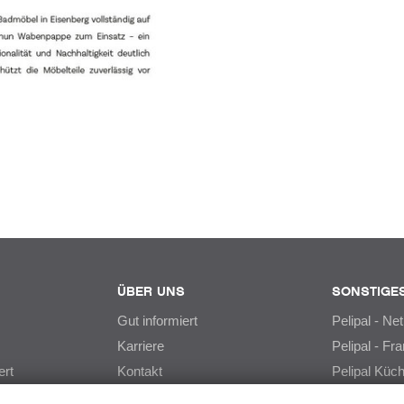
ÜBER UNS
SONSTIGE
Gut informiert
Pelipal - Ne
Karriere
Pelipal - Fr
ert
Kontakt
Pelipal Küc