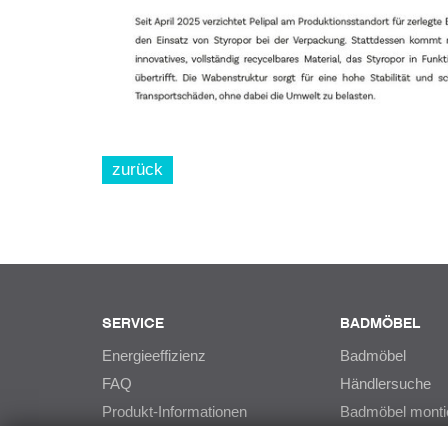
zurück
SERVICE
BADMÖBEL
Energieeffizienz
Badmöbel
FAQ
Händlersuche
Produkt-Informationen
Badmöbel monti
Downloads
PCON