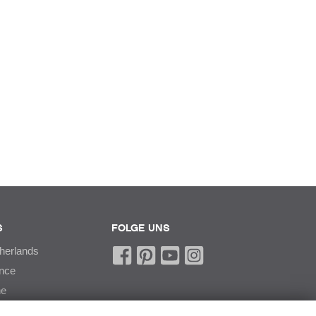
S
FOLGE UNS
therlands
ance
he