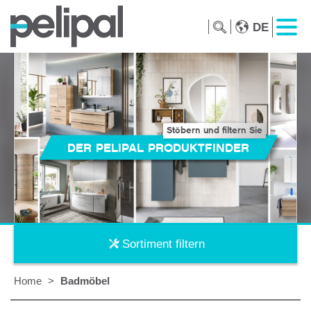
DE
Stöbern und filtern Sie
DER PELIPAL PRODUKTFINDER
Sortiment filtern
Home
>
Badmöbel