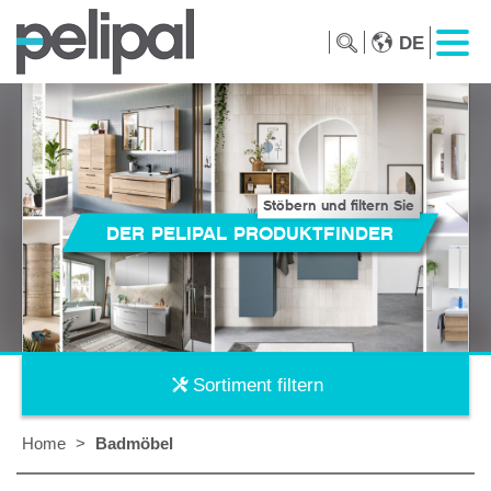
DE
Stöbern und filtern Sie
DER PELIPAL PRODUKTFINDER
Sortiment filtern
Home
>
Badmöbel