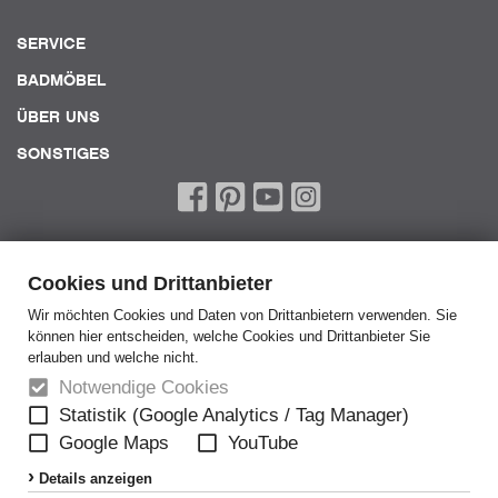
SERVICE
BADMÖBEL
ÜBER UNS
SONSTIGES
Cookies und Drittanbieter
Wir möchten Cookies und Daten von Drittanbietern verwenden. Sie
können hier entscheiden, welche Cookies und Drittanbieter Sie
Home
erlauben und welche nicht.
AGB
Notwendige Cookies
AEB
Statistik (Google Analytics / Tag Manager)
Google Maps
YouTube
Datenschutz
Details anzeigen
Disclaimer